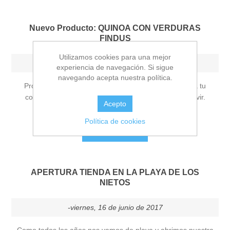
Nuevo Producto: QUINOA CON VERDURAS
FINDUS
Utilizamos cookies para una mejor
-miércoles, 12 de julio de 2017
experiencia de navegación. Si sigue
navegando acepta nuestra política.
Producto innovador que ofrece gran versatilidad para tu
cocina. Preparación fácil y rápida. Descongelar y servir.
Acepto
Ideal para dietas vegetarianas y flexitarianas
Política de cookies
SIGA LEYENDO
APERTURA TIENDA EN LA PLAYA DE LOS
NIETOS
-viernes, 16 de junio de 2017